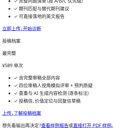
✓
完整问题清单（按 A/B/C 优先级）
✓
期刊匹配与替代期刊建议
✓
可直接落地的英文报告
立即上传，开始诊断
投稿档案
最完整
¥589
单次
✓
含完整审稿全部内容
✓
四位审稿人视角模拟评审 + 预判质疑
✓
查重与 AI 生成内容检测（逐条标注）
✓
投稿信、价值定位与回复信草稿
上传，了解投稿档案
想先看输出再决定？
查看样例报告
或
直接打开 PDF 样例
。