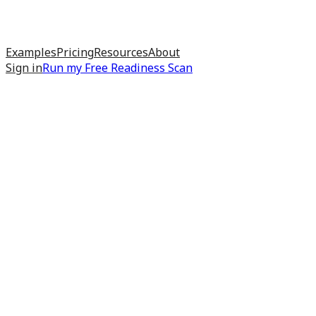
Examples
Pricing
Resources
About
Sign in
Run my
Free Readiness Scan